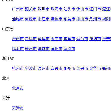
广州市
韶关市
深圳市
珠海市
汕头市
佛山市
江门市
湛江
汕尾市
河源市
阳江市
清远市
东莞市
中山市
潮州市
揭阳
山东省
济南市
青岛市
淄博市
枣庄市
东营市
烟台市
潍坊市
济宁
临沂市
德州市
聊城市
滨州市
菏泽市
浙江省
杭州市
宁波市
温州市
嘉兴市
湖州市
绍兴市
金华市
衢州
北京
北京市
天津
天津市