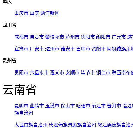
重庆
重庆市
重庆
两江新区
四川省
成都市
自贡市
攀枝花市
泸州市
德阳市
绵阳市
广元市
遂
宜宾市
广安市
达州市
雅安市
巴中市
资阳市
阿坝藏族羌
贵州省
贵阳市
六盘水市
遵义市
安顺市
毕节市
铜仁市
黔西南布
云南省
昆明市
曲靖市
玉溪市
保山市
昭通市
丽江市
普洱市
临沧
族自治州
大理白族自治州
德宏傣族景颇族自治州
怒江傈僳族自治