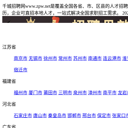
千城招聘网www.zpw.net是覆盖全国各省、市、区县的人
历，企业可直招本地人才，一站式解决全国求职招工需求。 2026
江苏省
南京市
无锡市
徐州市
常州市
苏州市
南通市
连云港市
淮
宿迁市
福建省
福州市
厦门市
莆田市
三明市
泉州市
漳州市
南平市
龙岩
河北省
石家庄市
唐山市
秦皇岛市
邯郸市
邢台市
保定市
张家口
广东省