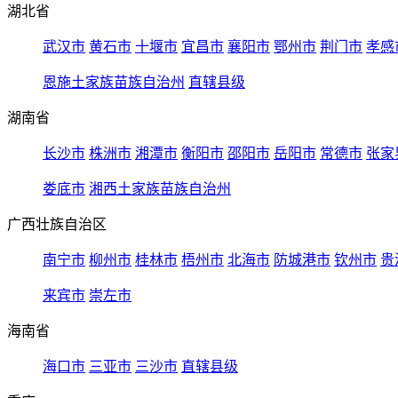
湖北省
武汉市
黄石市
十堰市
宜昌市
襄阳市
鄂州市
荆门市
孝感
恩施土家族苗族自治州
直辖县级
湖南省
长沙市
株洲市
湘潭市
衡阳市
邵阳市
岳阳市
常德市
张家
娄底市
湘西土家族苗族自治州
广西壮族自治区
南宁市
柳州市
桂林市
梧州市
北海市
防城港市
钦州市
贵
来宾市
崇左市
海南省
海口市
三亚市
三沙市
直辖县级