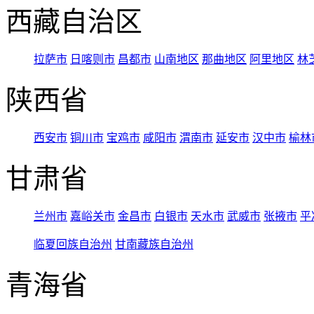
西藏自治区
拉萨市
日喀则市
昌都市
山南地区
那曲地区
阿里地区
林
陕西省
西安市
铜川市
宝鸡市
咸阳市
渭南市
延安市
汉中市
榆林
甘肃省
兰州市
嘉峪关市
金昌市
白银市
天水市
武威市
张掖市
平
临夏回族自治州
甘南藏族自治州
青海省