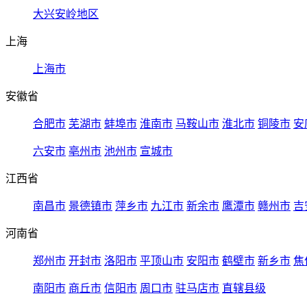
大兴安岭地区
上海
上海市
安徽省
合肥市
芜湖市
蚌埠市
淮南市
马鞍山市
淮北市
铜陵市
安
六安市
亳州市
池州市
宣城市
江西省
南昌市
景德镇市
萍乡市
九江市
新余市
鹰潭市
赣州市
吉
河南省
郑州市
开封市
洛阳市
平顶山市
安阳市
鹤壁市
新乡市
焦
南阳市
商丘市
信阳市
周口市
驻马店市
直辖县级