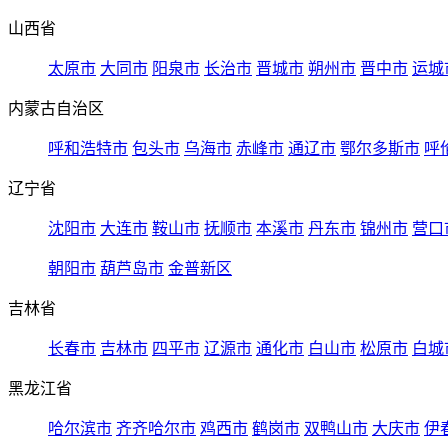
山西省
太原市
大同市
阳泉市
长治市
晋城市
朔州市
晋中市
运城
内蒙古自治区
呼和浩特市
包头市
乌海市
赤峰市
通辽市
鄂尔多斯市
呼
辽宁省
沈阳市
大连市
鞍山市
抚顺市
本溪市
丹东市
锦州市
营口
朝阳市
葫芦岛市
金普新区
吉林省
长春市
吉林市
四平市
辽源市
通化市
白山市
松原市
白城
黑龙江省
哈尔滨市
齐齐哈尔市
鸡西市
鹤岗市
双鸭山市
大庆市
伊