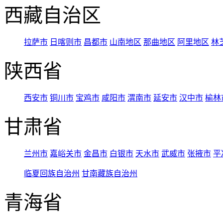
西藏自治区
拉萨市
日喀则市
昌都市
山南地区
那曲地区
阿里地区
林
陕西省
西安市
铜川市
宝鸡市
咸阳市
渭南市
延安市
汉中市
榆林
甘肃省
兰州市
嘉峪关市
金昌市
白银市
天水市
武威市
张掖市
平
临夏回族自治州
甘南藏族自治州
青海省