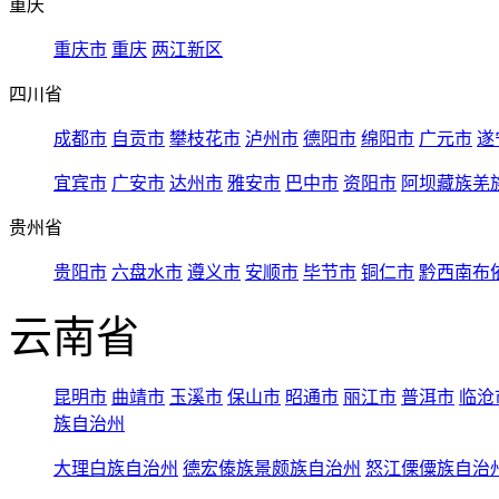
重庆
重庆市
重庆
两江新区
四川省
成都市
自贡市
攀枝花市
泸州市
德阳市
绵阳市
广元市
遂
宜宾市
广安市
达州市
雅安市
巴中市
资阳市
阿坝藏族羌
贵州省
贵阳市
六盘水市
遵义市
安顺市
毕节市
铜仁市
黔西南布
云南省
昆明市
曲靖市
玉溪市
保山市
昭通市
丽江市
普洱市
临沧
族自治州
大理白族自治州
德宏傣族景颇族自治州
怒江傈僳族自治