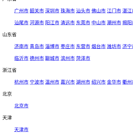
广州市
韶关市
深圳市
珠海市
汕头市
佛山市
江门市
湛江
汕尾市
河源市
阳江市
清远市
东莞市
中山市
潮州市
揭阳
山东省
济南市
青岛市
淄博市
枣庄市
东营市
烟台市
潍坊市
济宁
临沂市
德州市
聊城市
滨州市
菏泽市
浙江省
杭州市
宁波市
温州市
嘉兴市
湖州市
绍兴市
金华市
衢州
北京
北京市
天津
天津市