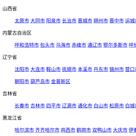
山西省
太原市
大同市
阳泉市
长治市
晋城市
朔州市
晋中市
运城
内蒙古自治区
呼和浩特市
包头市
乌海市
赤峰市
通辽市
鄂尔多斯市
呼
辽宁省
沈阳市
大连市
鞍山市
抚顺市
本溪市
丹东市
锦州市
营口
朝阳市
葫芦岛市
金普新区
吉林省
长春市
吉林市
四平市
辽源市
通化市
白山市
松原市
白城
黑龙江省
哈尔滨市
齐齐哈尔市
鸡西市
鹤岗市
双鸭山市
大庆市
伊