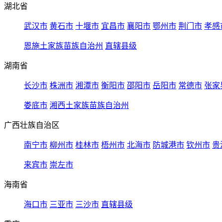
湖北省
武汉市
黄石市
十堰市
宜昌市
襄阳市
鄂州市
荆门市
孝感
恩施土家族苗族自治州
直辖县级
湖南省
长沙市
株洲市
湘潭市
衡阳市
邵阳市
岳阳市
常德市
张家
娄底市
湘西土家族苗族自治州
广西壮族自治区
南宁市
柳州市
桂林市
梧州市
北海市
防城港市
钦州市
贵
来宾市
崇左市
海南省
海口市
三亚市
三沙市
直辖县级