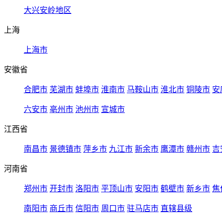
大兴安岭地区
上海
上海市
安徽省
合肥市
芜湖市
蚌埠市
淮南市
马鞍山市
淮北市
铜陵市
安
六安市
亳州市
池州市
宣城市
江西省
南昌市
景德镇市
萍乡市
九江市
新余市
鹰潭市
赣州市
吉
河南省
郑州市
开封市
洛阳市
平顶山市
安阳市
鹤壁市
新乡市
焦
南阳市
商丘市
信阳市
周口市
驻马店市
直辖县级