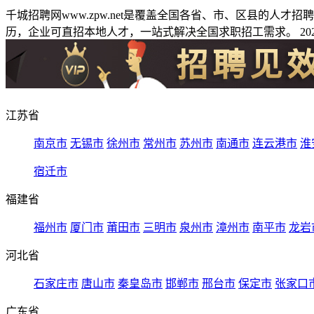
千城招聘网www.zpw.net是覆盖全国各省、市、区县的人
历，企业可直招本地人才，一站式解决全国求职招工需求。 2026
江苏省
南京市
无锡市
徐州市
常州市
苏州市
南通市
连云港市
淮
宿迁市
福建省
福州市
厦门市
莆田市
三明市
泉州市
漳州市
南平市
龙岩
河北省
石家庄市
唐山市
秦皇岛市
邯郸市
邢台市
保定市
张家口
广东省