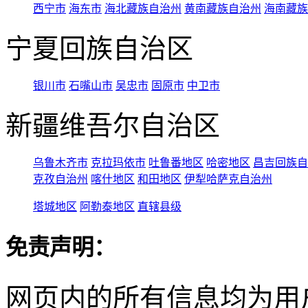
西宁市
海东市
海北藏族自治州
黄南藏族自治州
海南藏族
宁夏回族自治区
银川市
石嘴山市
吴忠市
固原市
中卫市
新疆维吾尔自治区
乌鲁木齐市
克拉玛依市
吐鲁番地区
哈密地区
昌吉回族自
克孜自治州
喀什地区
和田地区
伊犁哈萨克自治州
塔城地区
阿勒泰地区
直辖县级
免责声明：
网页内的所有信息均为用