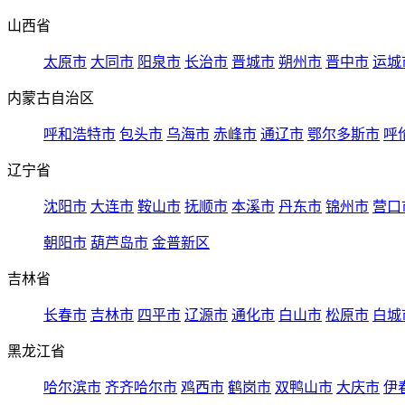
山西省
太原市
大同市
阳泉市
长治市
晋城市
朔州市
晋中市
运城
内蒙古自治区
呼和浩特市
包头市
乌海市
赤峰市
通辽市
鄂尔多斯市
呼
辽宁省
沈阳市
大连市
鞍山市
抚顺市
本溪市
丹东市
锦州市
营口
朝阳市
葫芦岛市
金普新区
吉林省
长春市
吉林市
四平市
辽源市
通化市
白山市
松原市
白城
黑龙江省
哈尔滨市
齐齐哈尔市
鸡西市
鹤岗市
双鸭山市
大庆市
伊