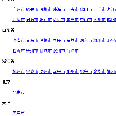
广州市
韶关市
深圳市
珠海市
汕头市
佛山市
江门市
湛江
汕尾市
河源市
阳江市
清远市
东莞市
中山市
潮州市
揭阳
山东省
济南市
青岛市
淄博市
枣庄市
东营市
烟台市
潍坊市
济宁
临沂市
德州市
聊城市
滨州市
菏泽市
浙江省
杭州市
宁波市
温州市
嘉兴市
湖州市
绍兴市
金华市
衢州
北京
北京市
天津
天津市