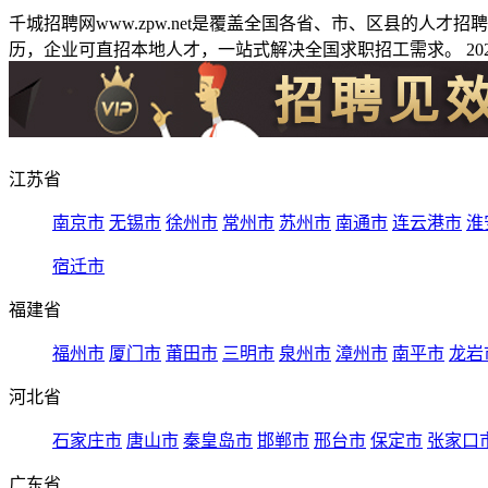
千城招聘网www.zpw.net是覆盖全国各省、市、区县的人
历，企业可直招本地人才，一站式解决全国求职招工需求。 2026
江苏省
南京市
无锡市
徐州市
常州市
苏州市
南通市
连云港市
淮
宿迁市
福建省
福州市
厦门市
莆田市
三明市
泉州市
漳州市
南平市
龙岩
河北省
石家庄市
唐山市
秦皇岛市
邯郸市
邢台市
保定市
张家口
广东省