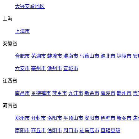
大兴安岭地区
上海
上海市
安徽省
合肥市
芜湖市
蚌埠市
淮南市
马鞍山市
淮北市
铜陵市
安
六安市
亳州市
池州市
宣城市
江西省
南昌市
景德镇市
萍乡市
九江市
新余市
鹰潭市
赣州市
吉
河南省
郑州市
开封市
洛阳市
平顶山市
安阳市
鹤壁市
新乡市
焦
南阳市
商丘市
信阳市
周口市
驻马店市
直辖县级