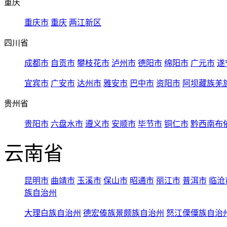
重庆
重庆市
重庆
两江新区
四川省
成都市
自贡市
攀枝花市
泸州市
德阳市
绵阳市
广元市
遂
宜宾市
广安市
达州市
雅安市
巴中市
资阳市
阿坝藏族羌
贵州省
贵阳市
六盘水市
遵义市
安顺市
毕节市
铜仁市
黔西南布
云南省
昆明市
曲靖市
玉溪市
保山市
昭通市
丽江市
普洱市
临沧
族自治州
大理白族自治州
德宏傣族景颇族自治州
怒江傈僳族自治