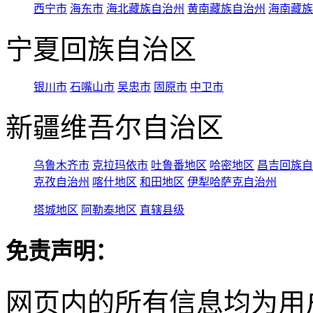
西宁市
海东市
海北藏族自治州
黄南藏族自治州
海南藏族
宁夏回族自治区
银川市
石嘴山市
吴忠市
固原市
中卫市
新疆维吾尔自治区
乌鲁木齐市
克拉玛依市
吐鲁番地区
哈密地区
昌吉回族自
克孜自治州
喀什地区
和田地区
伊犁哈萨克自治州
塔城地区
阿勒泰地区
直辖县级
免责声明：
网页内的所有信息均为用