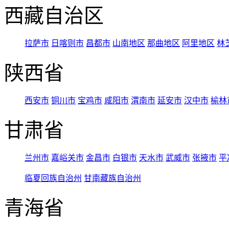
西藏自治区
拉萨市
日喀则市
昌都市
山南地区
那曲地区
阿里地区
林
陕西省
西安市
铜川市
宝鸡市
咸阳市
渭南市
延安市
汉中市
榆林
甘肃省
兰州市
嘉峪关市
金昌市
白银市
天水市
武威市
张掖市
平
临夏回族自治州
甘南藏族自治州
青海省