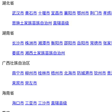
湖北省
武汉市
黄石市
十堰市
宜昌市
襄阳市
鄂州市
荆门市
孝感
恩施土家族苗族自治州
直辖县级
湖南省
长沙市
株洲市
湘潭市
衡阳市
邵阳市
岳阳市
常德市
张家
娄底市
湘西土家族苗族自治州
广西壮族自治区
南宁市
柳州市
桂林市
梧州市
北海市
防城港市
钦州市
贵
来宾市
崇左市
海南省
海口市
三亚市
三沙市
直辖县级