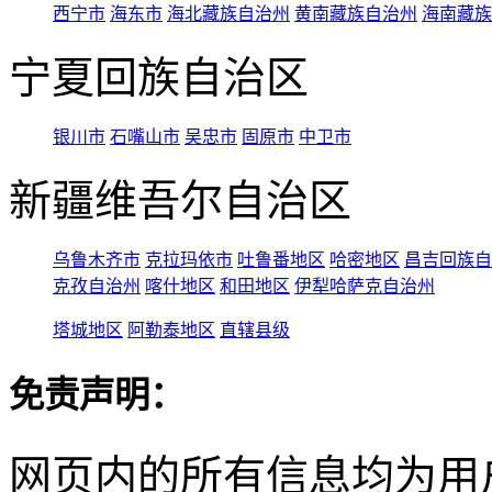
西宁市
海东市
海北藏族自治州
黄南藏族自治州
海南藏族
宁夏回族自治区
银川市
石嘴山市
吴忠市
固原市
中卫市
新疆维吾尔自治区
乌鲁木齐市
克拉玛依市
吐鲁番地区
哈密地区
昌吉回族自
克孜自治州
喀什地区
和田地区
伊犁哈萨克自治州
塔城地区
阿勒泰地区
直辖县级
免责声明：
网页内的所有信息均为用