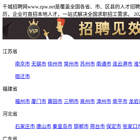
千城招聘网www.zpw.net是覆盖全国各省、市、区县的人
历，企业可直招本地人才，一站式解决全国求职招工需求。 2026
江苏省
南京市
无锡市
徐州市
常州市
苏州市
南通市
连云港市
淮
宿迁市
福建省
福州市
厦门市
莆田市
三明市
泉州市
漳州市
南平市
龙岩
河北省
石家庄市
唐山市
秦皇岛市
邯郸市
邢台市
保定市
张家口
广东省