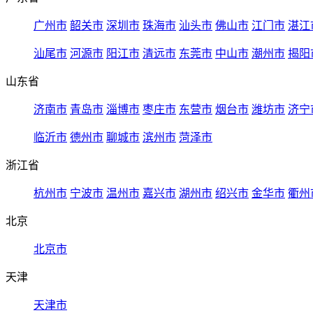
广州市
韶关市
深圳市
珠海市
汕头市
佛山市
江门市
湛江
汕尾市
河源市
阳江市
清远市
东莞市
中山市
潮州市
揭阳
山东省
济南市
青岛市
淄博市
枣庄市
东营市
烟台市
潍坊市
济宁
临沂市
德州市
聊城市
滨州市
菏泽市
浙江省
杭州市
宁波市
温州市
嘉兴市
湖州市
绍兴市
金华市
衢州
北京
北京市
天津
天津市