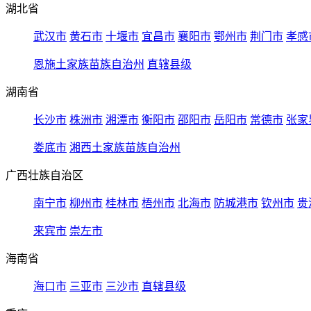
湖北省
武汉市
黄石市
十堰市
宜昌市
襄阳市
鄂州市
荆门市
孝感
恩施土家族苗族自治州
直辖县级
湖南省
长沙市
株洲市
湘潭市
衡阳市
邵阳市
岳阳市
常德市
张家
娄底市
湘西土家族苗族自治州
广西壮族自治区
南宁市
柳州市
桂林市
梧州市
北海市
防城港市
钦州市
贵
来宾市
崇左市
海南省
海口市
三亚市
三沙市
直辖县级