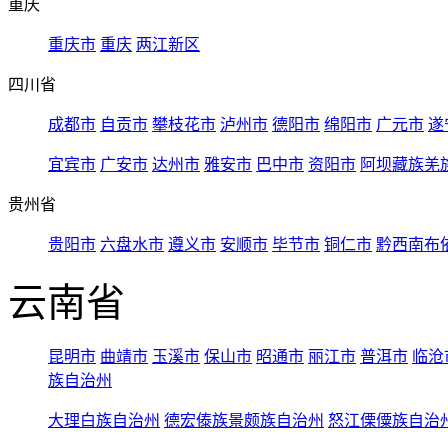
重庆
重庆市
重庆
两江新区
四川省
成都市
自贡市
攀枝花市
泸州市
德阳市
绵阳市
广元市
遂
宜宾市
广安市
达州市
雅安市
巴中市
资阳市
阿坝藏族羌
贵州省
贵阳市
六盘水市
遵义市
安顺市
毕节市
铜仁市
黔西南布
云南省
昆明市
曲靖市
玉溪市
保山市
昭通市
丽江市
普洱市
临沧
族自治州
大理白族自治州
德宏傣族景颇族自治州
怒江傈僳族自治