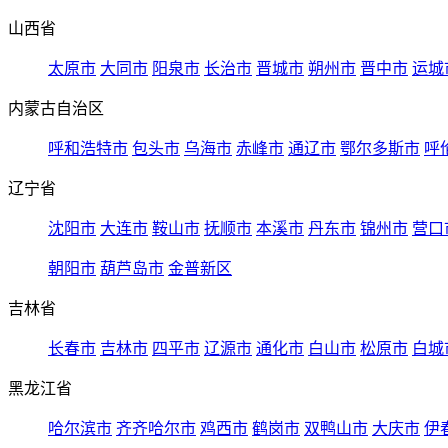
山西省
太原市
大同市
阳泉市
长治市
晋城市
朔州市
晋中市
运城
内蒙古自治区
呼和浩特市
包头市
乌海市
赤峰市
通辽市
鄂尔多斯市
呼
辽宁省
沈阳市
大连市
鞍山市
抚顺市
本溪市
丹东市
锦州市
营口
朝阳市
葫芦岛市
金普新区
吉林省
长春市
吉林市
四平市
辽源市
通化市
白山市
松原市
白城
黑龙江省
哈尔滨市
齐齐哈尔市
鸡西市
鹤岗市
双鸭山市
大庆市
伊