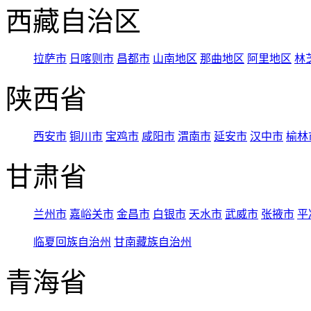
西藏自治区
拉萨市
日喀则市
昌都市
山南地区
那曲地区
阿里地区
林
陕西省
西安市
铜川市
宝鸡市
咸阳市
渭南市
延安市
汉中市
榆林
甘肃省
兰州市
嘉峪关市
金昌市
白银市
天水市
武威市
张掖市
平
临夏回族自治州
甘南藏族自治州
青海省