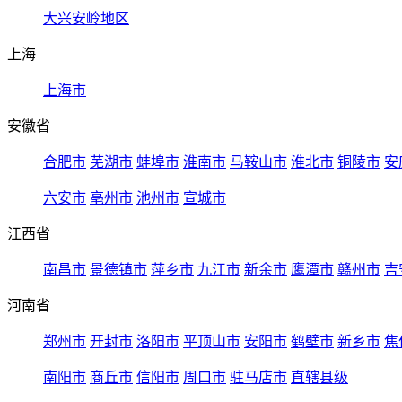
大兴安岭地区
上海
上海市
安徽省
合肥市
芜湖市
蚌埠市
淮南市
马鞍山市
淮北市
铜陵市
安
六安市
亳州市
池州市
宣城市
江西省
南昌市
景德镇市
萍乡市
九江市
新余市
鹰潭市
赣州市
吉
河南省
郑州市
开封市
洛阳市
平顶山市
安阳市
鹤壁市
新乡市
焦
南阳市
商丘市
信阳市
周口市
驻马店市
直辖县级