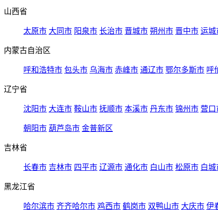
山西省
太原市
大同市
阳泉市
长治市
晋城市
朔州市
晋中市
运城
内蒙古自治区
呼和浩特市
包头市
乌海市
赤峰市
通辽市
鄂尔多斯市
呼
辽宁省
沈阳市
大连市
鞍山市
抚顺市
本溪市
丹东市
锦州市
营口
朝阳市
葫芦岛市
金普新区
吉林省
长春市
吉林市
四平市
辽源市
通化市
白山市
松原市
白城
黑龙江省
哈尔滨市
齐齐哈尔市
鸡西市
鹤岗市
双鸭山市
大庆市
伊