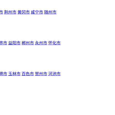
市
荆州市
黄冈市
咸宁市
随州市
界市
益阳市
郴州市
永州市
怀化市
港市
玉林市
百色市
贺州市
河池市