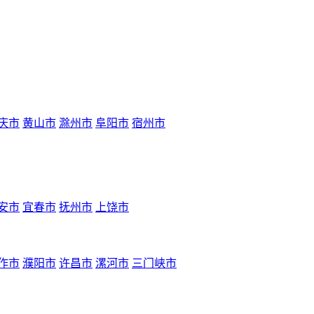
庆市
黄山市
滁州市
阜阳市
宿州市
安市
宜春市
抚州市
上饶市
作市
濮阳市
许昌市
漯河市
三门峡市