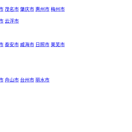
市
茂名市
肇庆市
惠州市
梅州市
市
云浮市
市
泰安市
威海市
日照市
莱芜市
市
舟山市
台州市
丽水市