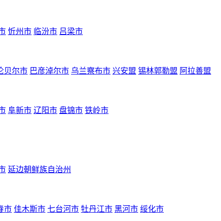
市
忻州市
临汾市
吕梁市
伦贝尔市
巴彦淖尔市
乌兰察布市
兴安盟
锡林郭勒盟
阿拉善盟
市
阜新市
辽阳市
盘锦市
铁岭市
市
延边朝鲜族自治州
春市
佳木斯市
七台河市
牡丹江市
黑河市
绥化市