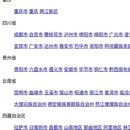
重庆市
重庆
两江新区
四川省
成都市
自贡市
攀枝花市
泸州市
德阳市
绵阳市
广元市
遂
宜宾市
广安市
达州市
雅安市
巴中市
资阳市
阿坝藏族羌
贵州省
贵阳市
六盘水市
遵义市
安顺市
毕节市
铜仁市
黔西南布
云南省
昆明市
曲靖市
玉溪市
保山市
昭通市
丽江市
普洱市
临沧
大理白族自治州
德宏傣族景颇族自治州
怒江傈僳族自治
西藏自治区
拉萨市
日喀则市
昌都市
山南地区
那曲地区
阿里地区
林