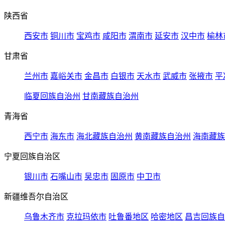
陕西省
西安市
铜川市
宝鸡市
咸阳市
渭南市
延安市
汉中市
榆林
甘肃省
兰州市
嘉峪关市
金昌市
白银市
天水市
武威市
张掖市
平
临夏回族自治州
甘南藏族自治州
青海省
西宁市
海东市
海北藏族自治州
黄南藏族自治州
海南藏族
宁夏回族自治区
银川市
石嘴山市
吴忠市
固原市
中卫市
新疆维吾尔自治区
乌鲁木齐市
克拉玛依市
吐鲁番地区
哈密地区
昌吉回族自