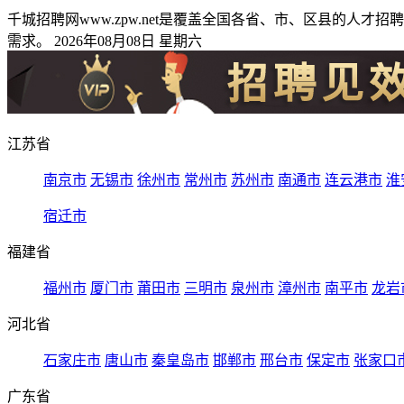
千城招聘网www.zpw.net是覆盖全国各省、市、区县的
需求。 2026年08月08日 星期六
江苏省
南京市
无锡市
徐州市
常州市
苏州市
南通市
连云港市
淮
宿迁市
福建省
福州市
厦门市
莆田市
三明市
泉州市
漳州市
南平市
龙岩
河北省
石家庄市
唐山市
秦皇岛市
邯郸市
邢台市
保定市
张家口
广东省