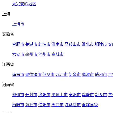
大兴安岭地区
上海
上海市
安徽省
合肥市
芜湖市
蚌埠市
淮南市
马鞍山市
淮北市
铜陵市
安
六安市
亳州市
池州市
宣城市
江西省
南昌市
景德镇市
萍乡市
九江市
新余市
鹰潭市
赣州市
吉
河南省
郑州市
开封市
洛阳市
平顶山市
安阳市
鹤壁市
新乡市
焦
南阳市
商丘市
信阳市
周口市
驻马店市
直辖县级