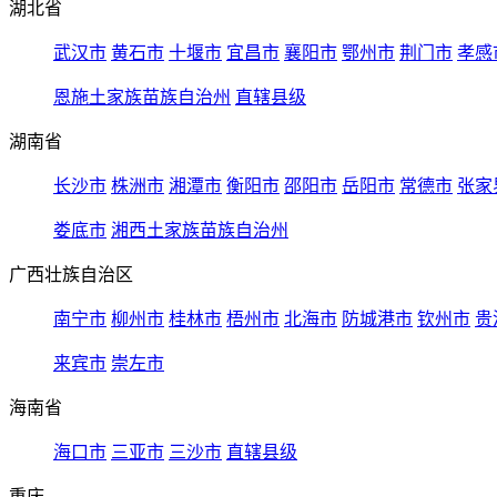
湖北省
武汉市
黄石市
十堰市
宜昌市
襄阳市
鄂州市
荆门市
孝感
恩施土家族苗族自治州
直辖县级
湖南省
长沙市
株洲市
湘潭市
衡阳市
邵阳市
岳阳市
常德市
张家
娄底市
湘西土家族苗族自治州
广西壮族自治区
南宁市
柳州市
桂林市
梧州市
北海市
防城港市
钦州市
贵
来宾市
崇左市
海南省
海口市
三亚市
三沙市
直辖县级
重庆