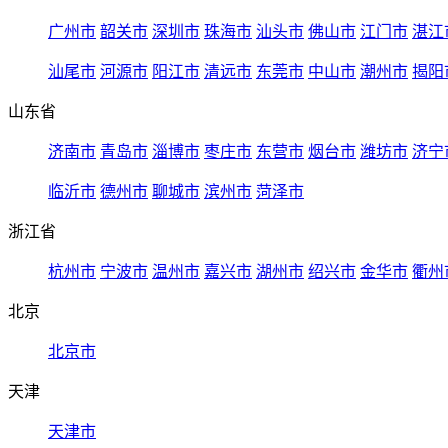
广州市
韶关市
深圳市
珠海市
汕头市
佛山市
江门市
湛江
汕尾市
河源市
阳江市
清远市
东莞市
中山市
潮州市
揭阳
山东省
济南市
青岛市
淄博市
枣庄市
东营市
烟台市
潍坊市
济宁
临沂市
德州市
聊城市
滨州市
菏泽市
浙江省
杭州市
宁波市
温州市
嘉兴市
湖州市
绍兴市
金华市
衢州
北京
北京市
天津
天津市