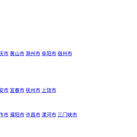
庆市
黄山市
滁州市
阜阳市
宿州市
安市
宜春市
抚州市
上饶市
作市
濮阳市
许昌市
漯河市
三门峡市