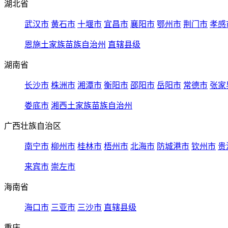
湖北省
武汉市
黄石市
十堰市
宜昌市
襄阳市
鄂州市
荆门市
孝感
恩施土家族苗族自治州
直辖县级
湖南省
长沙市
株洲市
湘潭市
衡阳市
邵阳市
岳阳市
常德市
张家
娄底市
湘西土家族苗族自治州
广西壮族自治区
南宁市
柳州市
桂林市
梧州市
北海市
防城港市
钦州市
贵
来宾市
崇左市
海南省
海口市
三亚市
三沙市
直辖县级
重庆