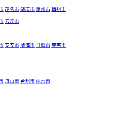
市
茂名市
肇庆市
惠州市
梅州市
市
云浮市
市
泰安市
威海市
日照市
莱芜市
市
舟山市
台州市
丽水市