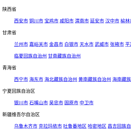
陕西省
西安市
铜川市
宝鸡市
咸阳市
渭南市
延安市
汉中市
榆林
甘肃省
兰州市
嘉峪关市
金昌市
白银市
天水市
武威市
张掖市
平
临夏回族自治州
甘南藏族自治州
青海省
西宁市
海东市
海北藏族自治州
黄南藏族自治州
海南藏族
宁夏回族自治区
银川市
石嘴山市
吴忠市
固原市
中卫市
新疆维吾尔自治区
乌鲁木齐市
克拉玛依市
吐鲁番地区
哈密地区
昌吉回族自