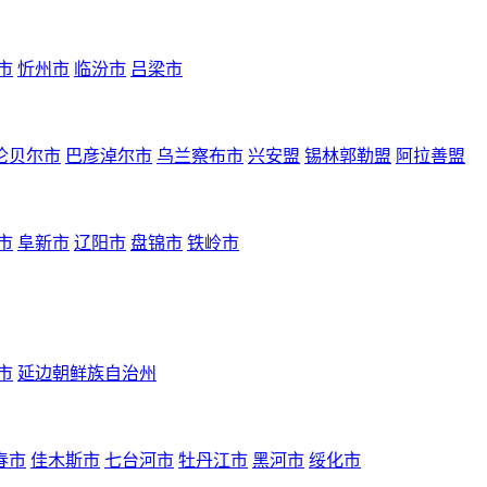
市
忻州市
临汾市
吕梁市
伦贝尔市
巴彦淖尔市
乌兰察布市
兴安盟
锡林郭勒盟
阿拉善盟
市
阜新市
辽阳市
盘锦市
铁岭市
市
延边朝鲜族自治州
春市
佳木斯市
七台河市
牡丹江市
黑河市
绥化市