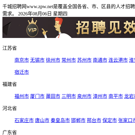
千城招聘网www.zpw.net是覆盖全国各省、市、区县的
需求。 2026年08月06日 星期四
江苏省
南京市
无锡市
徐州市
常州市
苏州市
南通市
连云港市
淮
宿迁市
福建省
福州市
厦门市
莆田市
三明市
泉州市
漳州市
南平市
龙岩
河北省
石家庄市
唐山市
秦皇岛市
邯郸市
邢台市
保定市
张家口
广东省