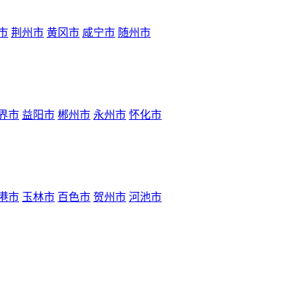
市
荆州市
黄冈市
咸宁市
随州市
界市
益阳市
郴州市
永州市
怀化市
港市
玉林市
百色市
贺州市
河池市