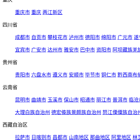
重庆市
重庆
两江新区
四川省
成都市
自贡市
攀枝花市
泸州市
德阳市
绵阳市
广元市
遂
宜宾市
广安市
达州市
雅安市
巴中市
资阳市
阿坝藏族羌
贵州省
贵阳市
六盘水市
遵义市
安顺市
毕节市
铜仁市
黔西南布
云南省
昆明市
曲靖市
玉溪市
保山市
昭通市
丽江市
普洱市
临沧
大理白族自治州
德宏傣族景颇族自治州
怒江傈僳族自治
西藏自治区
拉萨市
日喀则市
昌都市
山南地区
那曲地区
阿里地区
林