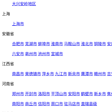
大兴安岭地区
上海
上海市
安徽省
合肥市
芜湖市
蚌埠市
淮南市
马鞍山市
淮北市
铜陵市
安
六安市
亳州市
池州市
宣城市
江西省
南昌市
景德镇市
萍乡市
九江市
新余市
鹰潭市
赣州市
吉
河南省
郑州市
开封市
洛阳市
平顶山市
安阳市
鹤壁市
新乡市
焦
南阳市
商丘市
信阳市
周口市
驻马店市
直辖县级