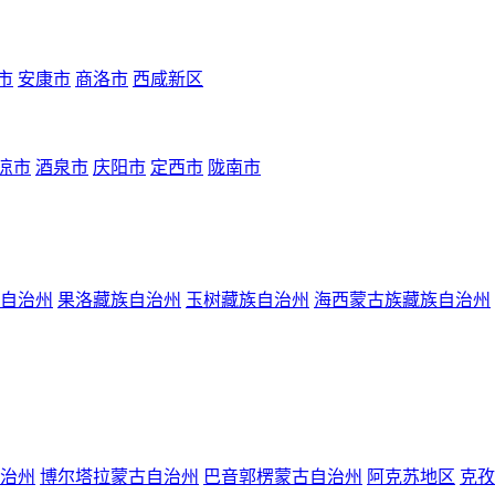
市
安康市
商洛市
西咸新区
凉市
酒泉市
庆阳市
定西市
陇南市
自治州
果洛藏族自治州
玉树藏族自治州
海西蒙古族藏族自治州
治州
博尔塔拉蒙古自治州
巴音郭楞蒙古自治州
阿克苏地区
克孜