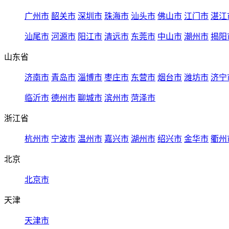
广州市
韶关市
深圳市
珠海市
汕头市
佛山市
江门市
湛江
汕尾市
河源市
阳江市
清远市
东莞市
中山市
潮州市
揭阳
山东省
济南市
青岛市
淄博市
枣庄市
东营市
烟台市
潍坊市
济宁
临沂市
德州市
聊城市
滨州市
菏泽市
浙江省
杭州市
宁波市
温州市
嘉兴市
湖州市
绍兴市
金华市
衢州
北京
北京市
天津
天津市