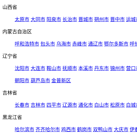
山西省
太原市
大同市
阳泉市
长治市
晋城市
朔州市
晋中市
运城
内蒙古自治区
呼和浩特市
包头市
乌海市
赤峰市
通辽市
鄂尔多斯市
呼
辽宁省
沈阳市
大连市
鞍山市
抚顺市
本溪市
丹东市
锦州市
营口
朝阳市
葫芦岛市
金普新区
吉林省
长春市
吉林市
四平市
辽源市
通化市
白山市
松原市
白城
黑龙江省
哈尔滨市
齐齐哈尔市
鸡西市
鹤岗市
双鸭山市
大庆市
伊