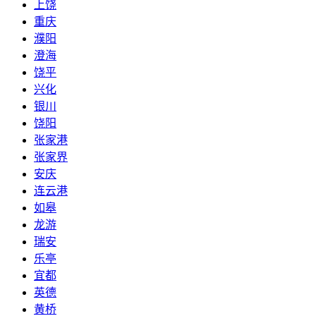
上饶
重庆
濮阳
澄海
饶平
兴化
银川
饶阳
张家港
张家界
安庆
连云港
如皋
龙游
瑞安
乐亭
宜都
英德
黄桥