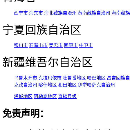
西宁市
海东市
海北藏族自治州
黄南藏族自治州
海南藏族
宁夏回族自治区
银川市
石嘴山市
吴忠市
固原市
中卫市
新疆维吾尔自治区
乌鲁木齐市
克拉玛依市
吐鲁番地区
哈密地区
昌吉回族自
克孜自治州
喀什地区
和田地区
伊犁哈萨克自治州
塔城地区
阿勒泰地区
直辖县级
免责声明：