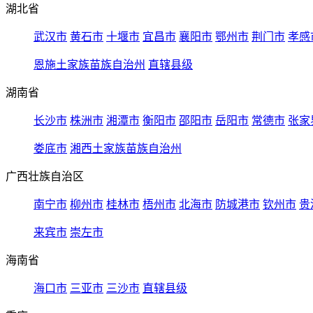
湖北省
武汉市
黄石市
十堰市
宜昌市
襄阳市
鄂州市
荆门市
孝感
恩施土家族苗族自治州
直辖县级
湖南省
长沙市
株洲市
湘潭市
衡阳市
邵阳市
岳阳市
常德市
张家
娄底市
湘西土家族苗族自治州
广西壮族自治区
南宁市
柳州市
桂林市
梧州市
北海市
防城港市
钦州市
贵
来宾市
崇左市
海南省
海口市
三亚市
三沙市
直辖县级