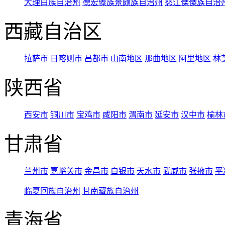
大理白族自治州
德宏傣族景颇族自治州
怒江傈僳族自治
西藏自治区
拉萨市
日喀则市
昌都市
山南地区
那曲地区
阿里地区
林
陕西省
西安市
铜川市
宝鸡市
咸阳市
渭南市
延安市
汉中市
榆林
甘肃省
兰州市
嘉峪关市
金昌市
白银市
天水市
武威市
张掖市
平
临夏回族自治州
甘南藏族自治州
青海省