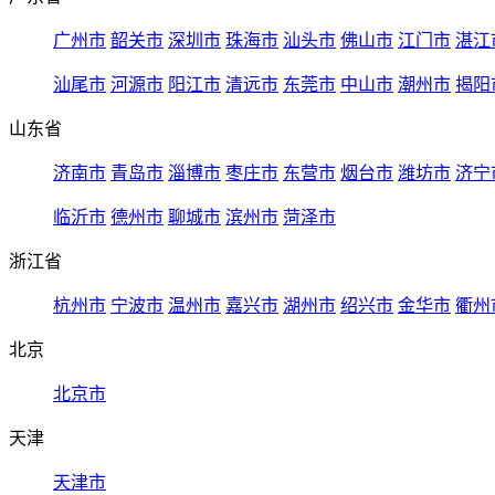
广州市
韶关市
深圳市
珠海市
汕头市
佛山市
江门市
湛江
汕尾市
河源市
阳江市
清远市
东莞市
中山市
潮州市
揭阳
山东省
济南市
青岛市
淄博市
枣庄市
东营市
烟台市
潍坊市
济宁
临沂市
德州市
聊城市
滨州市
菏泽市
浙江省
杭州市
宁波市
温州市
嘉兴市
湖州市
绍兴市
金华市
衢州
北京
北京市
天津
天津市