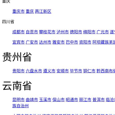
重庆
重庆市
重庆
两江新区
四川省
成都市
自贡市
攀枝花市
泸州市
德阳市
绵阳市
广元市
遂
宜宾市
广安市
达州市
雅安市
巴中市
资阳市
阿坝藏族羌
贵州省
贵阳市
六盘水市
遵义市
安顺市
毕节市
铜仁市
黔西南布
云南省
昆明市
曲靖市
玉溪市
保山市
昭通市
丽江市
普洱市
临沧
族自治州