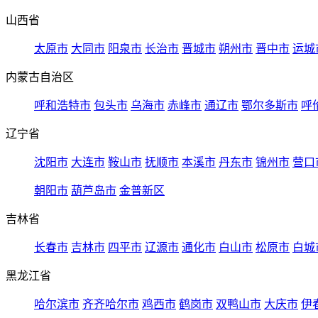
山西省
太原市
大同市
阳泉市
长治市
晋城市
朔州市
晋中市
运城
内蒙古自治区
呼和浩特市
包头市
乌海市
赤峰市
通辽市
鄂尔多斯市
呼
辽宁省
沈阳市
大连市
鞍山市
抚顺市
本溪市
丹东市
锦州市
营口
朝阳市
葫芦岛市
金普新区
吉林省
长春市
吉林市
四平市
辽源市
通化市
白山市
松原市
白城
黑龙江省
哈尔滨市
齐齐哈尔市
鸡西市
鹤岗市
双鸭山市
大庆市
伊