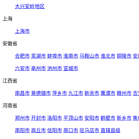
大兴安岭地区
上海
上海市
安徽省
合肥市
芜湖市
蚌埠市
淮南市
马鞍山市
淮北市
铜陵市
安
六安市
亳州市
池州市
宣城市
江西省
南昌市
景德镇市
萍乡市
九江市
新余市
鹰潭市
赣州市
吉
河南省
郑州市
开封市
洛阳市
平顶山市
安阳市
鹤壁市
新乡市
焦
南阳市
商丘市
信阳市
周口市
驻马店市
直辖县级