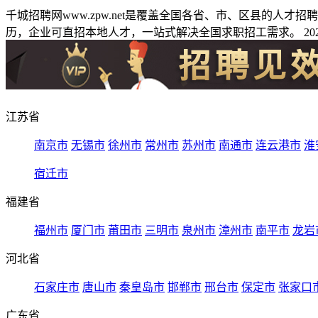
千城招聘网www.zpw.net是覆盖全国各省、市、区县的人
历，企业可直招本地人才，一站式解决全国求职招工需求。 2026
江苏省
南京市
无锡市
徐州市
常州市
苏州市
南通市
连云港市
淮
宿迁市
福建省
福州市
厦门市
莆田市
三明市
泉州市
漳州市
南平市
龙岩
河北省
石家庄市
唐山市
秦皇岛市
邯郸市
邢台市
保定市
张家口
广东省