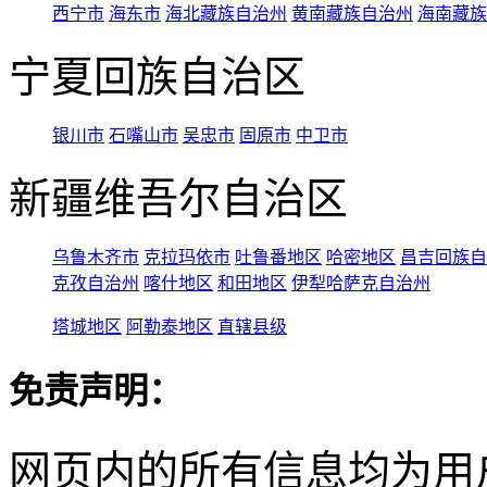
西宁市
海东市
海北藏族自治州
黄南藏族自治州
海南藏族
宁夏回族自治区
银川市
石嘴山市
吴忠市
固原市
中卫市
新疆维吾尔自治区
乌鲁木齐市
克拉玛依市
吐鲁番地区
哈密地区
昌吉回族自
克孜自治州
喀什地区
和田地区
伊犁哈萨克自治州
塔城地区
阿勒泰地区
直辖县级
免责声明：
网页内的所有信息均为用