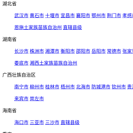
湖北省
武汉市
黄石市
十堰市
宜昌市
襄阳市
鄂州市
荆门市
孝感
恩施土家族苗族自治州
直辖县级
湖南省
长沙市
株洲市
湘潭市
衡阳市
邵阳市
岳阳市
常德市
张家
娄底市
湘西土家族苗族自治州
广西壮族自治区
南宁市
柳州市
桂林市
梧州市
北海市
防城港市
钦州市
贵
来宾市
崇左市
海南省
海口市
三亚市
三沙市
直辖县级