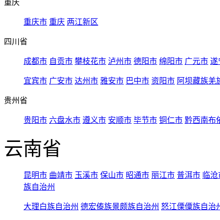
重庆
重庆市
重庆
两江新区
四川省
成都市
自贡市
攀枝花市
泸州市
德阳市
绵阳市
广元市
遂
宜宾市
广安市
达州市
雅安市
巴中市
资阳市
阿坝藏族羌
贵州省
贵阳市
六盘水市
遵义市
安顺市
毕节市
铜仁市
黔西南布
云南省
昆明市
曲靖市
玉溪市
保山市
昭通市
丽江市
普洱市
临沧
族自治州
大理白族自治州
德宏傣族景颇族自治州
怒江傈僳族自治