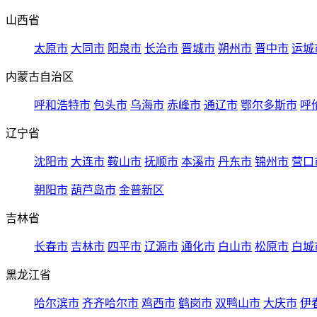
山西省
太原市
大同市
阳泉市
长治市
晋城市
朔州市
晋中市
运城
内蒙古自治区
呼和浩特市
包头市
乌海市
赤峰市
通辽市
鄂尔多斯市
呼
辽宁省
沈阳市
大连市
鞍山市
抚顺市
本溪市
丹东市
锦州市
营口
朝阳市
葫芦岛市
金普新区
吉林省
长春市
吉林市
四平市
辽源市
通化市
白山市
松原市
白城
黑龙江省
哈尔滨市
齐齐哈尔市
鸡西市
鹤岗市
双鸭山市
大庆市
伊