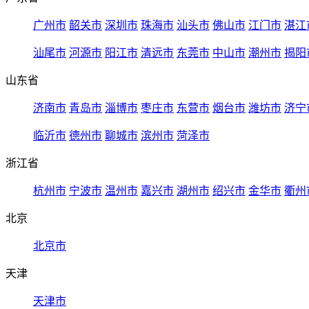
广州市
韶关市
深圳市
珠海市
汕头市
佛山市
江门市
湛江
汕尾市
河源市
阳江市
清远市
东莞市
中山市
潮州市
揭阳
山东省
济南市
青岛市
淄博市
枣庄市
东营市
烟台市
潍坊市
济宁
临沂市
德州市
聊城市
滨州市
菏泽市
浙江省
杭州市
宁波市
温州市
嘉兴市
湖州市
绍兴市
金华市
衢州
北京
北京市
天津
天津市