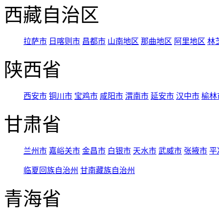
西藏自治区
拉萨市
日喀则市
昌都市
山南地区
那曲地区
阿里地区
林
陕西省
西安市
铜川市
宝鸡市
咸阳市
渭南市
延安市
汉中市
榆林
甘肃省
兰州市
嘉峪关市
金昌市
白银市
天水市
武威市
张掖市
平
临夏回族自治州
甘南藏族自治州
青海省