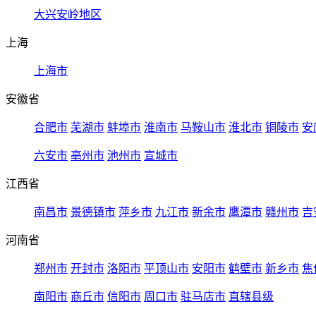
大兴安岭地区
上海
上海市
安徽省
合肥市
芜湖市
蚌埠市
淮南市
马鞍山市
淮北市
铜陵市
安
六安市
亳州市
池州市
宣城市
江西省
南昌市
景德镇市
萍乡市
九江市
新余市
鹰潭市
赣州市
吉
河南省
郑州市
开封市
洛阳市
平顶山市
安阳市
鹤壁市
新乡市
焦
南阳市
商丘市
信阳市
周口市
驻马店市
直辖县级