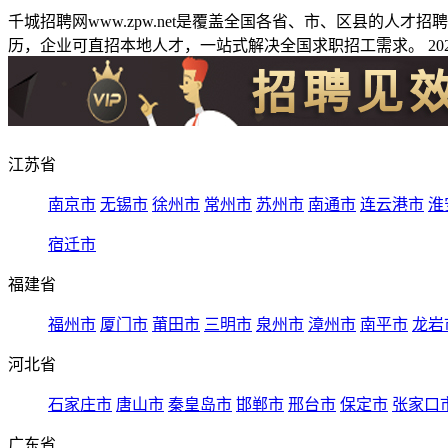
千城招聘网www.zpw.net是覆盖全国各省、市、区县的人
历，企业可直招本地人才，一站式解决全国求职招工需求。 2026
江苏省
南京市
无锡市
徐州市
常州市
苏州市
南通市
连云港市
淮
宿迁市
福建省
福州市
厦门市
莆田市
三明市
泉州市
漳州市
南平市
龙岩
河北省
石家庄市
唐山市
秦皇岛市
邯郸市
邢台市
保定市
张家口
广东省