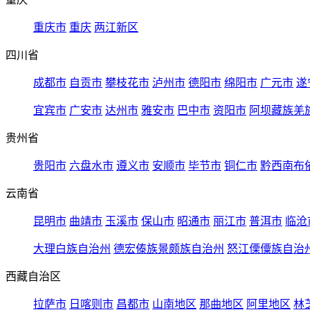
重庆市
重庆
两江新区
四川省
成都市
自贡市
攀枝花市
泸州市
德阳市
绵阳市
广元市
遂
宜宾市
广安市
达州市
雅安市
巴中市
资阳市
阿坝藏族羌
贵州省
贵阳市
六盘水市
遵义市
安顺市
毕节市
铜仁市
黔西南布
云南省
昆明市
曲靖市
玉溪市
保山市
昭通市
丽江市
普洱市
临沧
大理白族自治州
德宏傣族景颇族自治州
怒江傈僳族自治
西藏自治区
拉萨市
日喀则市
昌都市
山南地区
那曲地区
阿里地区
林