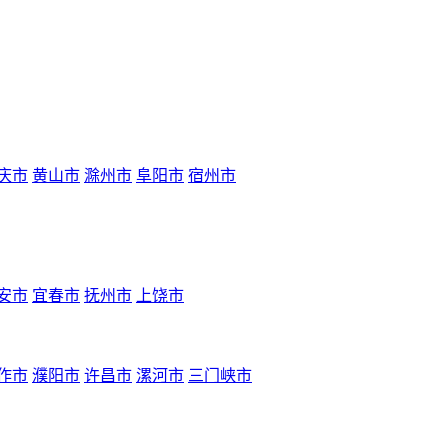
庆市
黄山市
滁州市
阜阳市
宿州市
安市
宜春市
抚州市
上饶市
作市
濮阳市
许昌市
漯河市
三门峡市