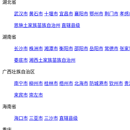
湖北省
武汉市
黄石市
十堰市
宜昌市
襄阳市
鄂州市
荆门市
孝感
恩施土家族苗族自治州
直辖县级
湖南省
长沙市
株洲市
湘潭市
衡阳市
邵阳市
岳阳市
常德市
张家
娄底市
湘西土家族苗族自治州
广西壮族自治区
南宁市
柳州市
桂林市
梧州市
北海市
防城港市
钦州市
贵
来宾市
崇左市
海南省
海口市
三亚市
三沙市
直辖县级
重庆