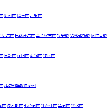
市
忻州市
临汾市
吕梁市
伦贝尔市
巴彦淖尔市
乌兰察布市
兴安盟
锡林郭勒盟
阿拉善盟
市
阜新市
辽阳市
盘锦市
铁岭市
市
延边朝鲜族自治州
春市
佳木斯市
七台河市
牡丹江市
黑河市
绥化市