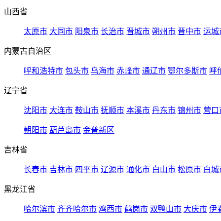
山西省
太原市
大同市
阳泉市
长治市
晋城市
朔州市
晋中市
运城
内蒙古自治区
呼和浩特市
包头市
乌海市
赤峰市
通辽市
鄂尔多斯市
呼
辽宁省
沈阳市
大连市
鞍山市
抚顺市
本溪市
丹东市
锦州市
营口
朝阳市
葫芦岛市
金普新区
吉林省
长春市
吉林市
四平市
辽源市
通化市
白山市
松原市
白城
黑龙江省
哈尔滨市
齐齐哈尔市
鸡西市
鹤岗市
双鸭山市
大庆市
伊