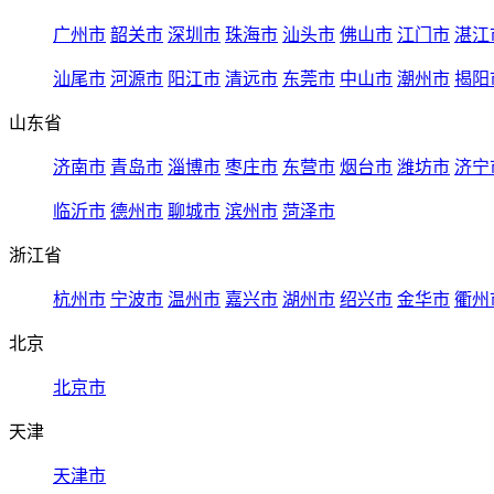
广州市
韶关市
深圳市
珠海市
汕头市
佛山市
江门市
湛江
汕尾市
河源市
阳江市
清远市
东莞市
中山市
潮州市
揭阳
山东省
济南市
青岛市
淄博市
枣庄市
东营市
烟台市
潍坊市
济宁
临沂市
德州市
聊城市
滨州市
菏泽市
浙江省
杭州市
宁波市
温州市
嘉兴市
湖州市
绍兴市
金华市
衢州
北京
北京市
天津
天津市