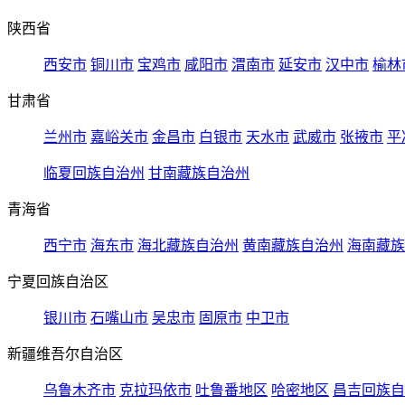
陕西省
西安市
铜川市
宝鸡市
咸阳市
渭南市
延安市
汉中市
榆林
甘肃省
兰州市
嘉峪关市
金昌市
白银市
天水市
武威市
张掖市
平
临夏回族自治州
甘南藏族自治州
青海省
西宁市
海东市
海北藏族自治州
黄南藏族自治州
海南藏族
宁夏回族自治区
银川市
石嘴山市
吴忠市
固原市
中卫市
新疆维吾尔自治区
乌鲁木齐市
克拉玛依市
吐鲁番地区
哈密地区
昌吉回族自