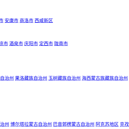
市
安康市
商洛市
西咸新区
凉市
酒泉市
庆阳市
定西市
陇南市
自治州
果洛藏族自治州
玉树藏族自治州
海西蒙古族藏族自治州
治州
博尔塔拉蒙古自治州
巴音郭楞蒙古自治州
阿克苏地区
克孜