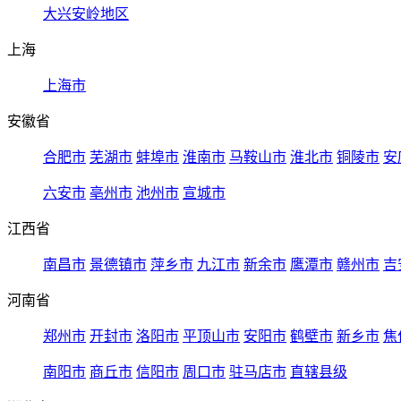
大兴安岭地区
上海
上海市
安徽省
合肥市
芜湖市
蚌埠市
淮南市
马鞍山市
淮北市
铜陵市
安
六安市
亳州市
池州市
宣城市
江西省
南昌市
景德镇市
萍乡市
九江市
新余市
鹰潭市
赣州市
吉
河南省
郑州市
开封市
洛阳市
平顶山市
安阳市
鹤壁市
新乡市
焦
南阳市
商丘市
信阳市
周口市
驻马店市
直辖县级