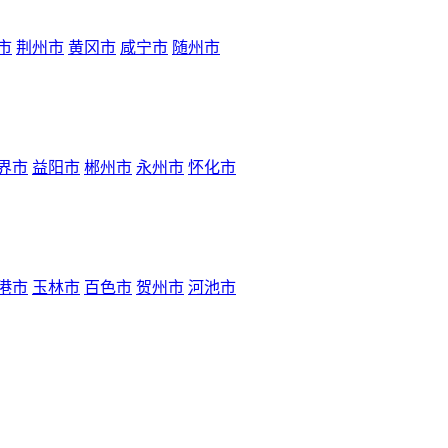
市
荆州市
黄冈市
咸宁市
随州市
界市
益阳市
郴州市
永州市
怀化市
港市
玉林市
百色市
贺州市
河池市