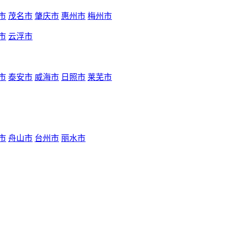
市
茂名市
肇庆市
惠州市
梅州市
市
云浮市
市
泰安市
威海市
日照市
莱芜市
市
舟山市
台州市
丽水市