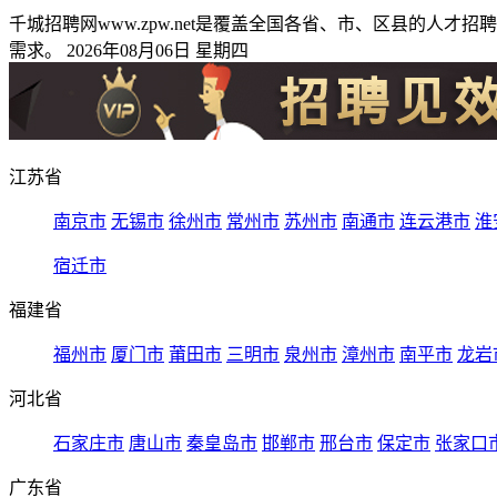
千城招聘网www.zpw.net是覆盖全国各省、市、区县的
需求。 2026年08月06日 星期四
江苏省
南京市
无锡市
徐州市
常州市
苏州市
南通市
连云港市
淮
宿迁市
福建省
福州市
厦门市
莆田市
三明市
泉州市
漳州市
南平市
龙岩
河北省
石家庄市
唐山市
秦皇岛市
邯郸市
邢台市
保定市
张家口
广东省