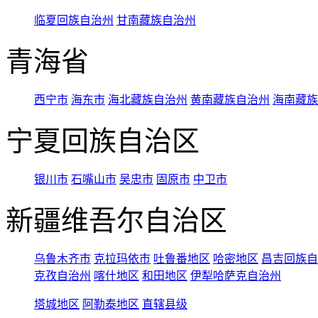
临夏回族自治州
甘南藏族自治州
青海省
西宁市
海东市
海北藏族自治州
黄南藏族自治州
海南藏族
宁夏回族自治区
银川市
石嘴山市
吴忠市
固原市
中卫市
新疆维吾尔自治区
乌鲁木齐市
克拉玛依市
吐鲁番地区
哈密地区
昌吉回族自
克孜自治州
喀什地区
和田地区
伊犁哈萨克自治州
塔城地区
阿勒泰地区
直辖县级