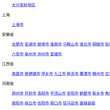
大兴安岭地区
上海
上海市
安徽省
合肥市
芜湖市
蚌埠市
淮南市
马鞍山市
淮北市
铜陵市
安
六安市
亳州市
池州市
宣城市
江西省
南昌市
景德镇市
萍乡市
九江市
新余市
鹰潭市
赣州市
吉
河南省
郑州市
开封市
洛阳市
平顶山市
安阳市
鹤壁市
新乡市
焦
南阳市
商丘市
信阳市
周口市
驻马店市
直辖县级