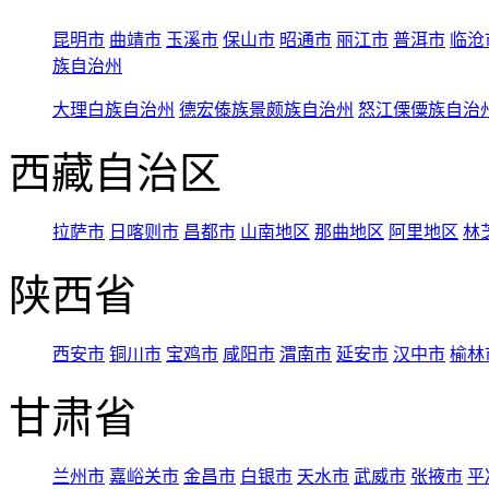
昆明市
曲靖市
玉溪市
保山市
昭通市
丽江市
普洱市
临沧
族自治州
大理白族自治州
德宏傣族景颇族自治州
怒江傈僳族自治
西藏自治区
拉萨市
日喀则市
昌都市
山南地区
那曲地区
阿里地区
林
陕西省
西安市
铜川市
宝鸡市
咸阳市
渭南市
延安市
汉中市
榆林
甘肃省
兰州市
嘉峪关市
金昌市
白银市
天水市
武威市
张掖市
平