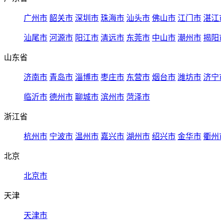
广州市
韶关市
深圳市
珠海市
汕头市
佛山市
江门市
湛江
汕尾市
河源市
阳江市
清远市
东莞市
中山市
潮州市
揭阳
山东省
济南市
青岛市
淄博市
枣庄市
东营市
烟台市
潍坊市
济宁
临沂市
德州市
聊城市
滨州市
菏泽市
浙江省
杭州市
宁波市
温州市
嘉兴市
湖州市
绍兴市
金华市
衢州
北京
北京市
天津
天津市