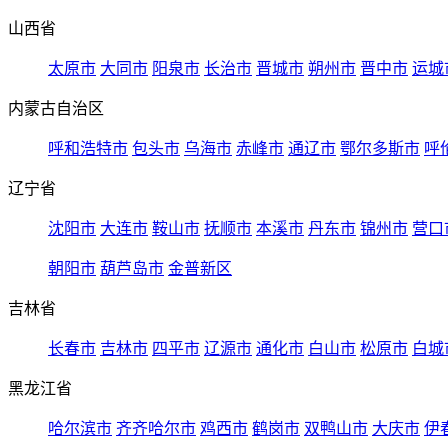
山西省
太原市
大同市
阳泉市
长治市
晋城市
朔州市
晋中市
运城
内蒙古自治区
呼和浩特市
包头市
乌海市
赤峰市
通辽市
鄂尔多斯市
呼
辽宁省
沈阳市
大连市
鞍山市
抚顺市
本溪市
丹东市
锦州市
营口
朝阳市
葫芦岛市
金普新区
吉林省
长春市
吉林市
四平市
辽源市
通化市
白山市
松原市
白城
黑龙江省
哈尔滨市
齐齐哈尔市
鸡西市
鹤岗市
双鸭山市
大庆市
伊