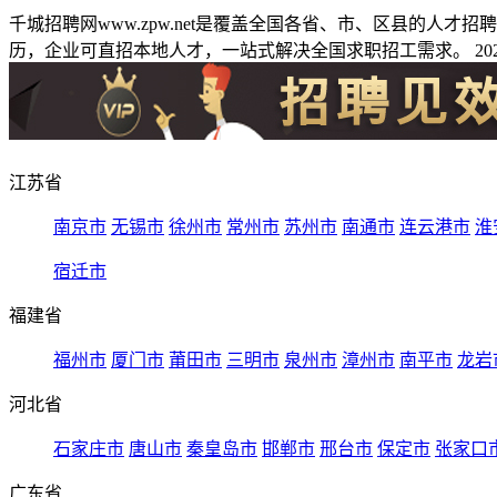
千城招聘网www.zpw.net是覆盖全国各省、市、区县的人
历，企业可直招本地人才，一站式解决全国求职招工需求。 2026
江苏省
南京市
无锡市
徐州市
常州市
苏州市
南通市
连云港市
淮
宿迁市
福建省
福州市
厦门市
莆田市
三明市
泉州市
漳州市
南平市
龙岩
河北省
石家庄市
唐山市
秦皇岛市
邯郸市
邢台市
保定市
张家口
广东省