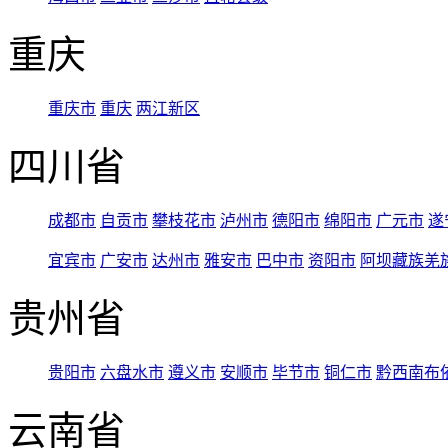
重庆
重庆市
重庆
两江新区
四川省
成都市
自贡市
攀枝花市
泸州市
德阳市
绵阳市
广元市
遂
宜宾市
广安市
达州市
雅安市
巴中市
资阳市
阿坝藏族羌
贵州省
贵阳市
六盘水市
遵义市
安顺市
毕节市
铜仁市
黔西南布
云南省