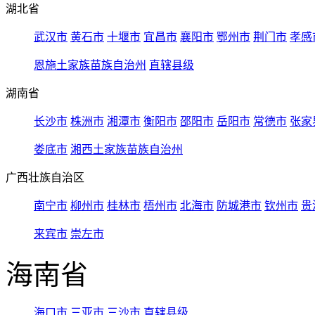
湖北省
武汉市
黄石市
十堰市
宜昌市
襄阳市
鄂州市
荆门市
孝感
恩施土家族苗族自治州
直辖县级
湖南省
长沙市
株洲市
湘潭市
衡阳市
邵阳市
岳阳市
常德市
张家
娄底市
湘西土家族苗族自治州
广西壮族自治区
南宁市
柳州市
桂林市
梧州市
北海市
防城港市
钦州市
贵
来宾市
崇左市
海南省
海口市
三亚市
三沙市
直辖县级