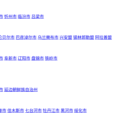
市
忻州市
临汾市
吕梁市
伦贝尔市
巴彦淖尔市
乌兰察布市
兴安盟
锡林郭勒盟
阿拉善盟
市
阜新市
辽阳市
盘锦市
铁岭市
市
延边朝鲜族自治州
春市
佳木斯市
七台河市
牡丹江市
黑河市
绥化市