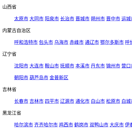
山西省
太原市
大同市
阳泉市
长治市
晋城市
朔州市
晋中市
运城
内蒙古自治区
呼和浩特市
包头市
乌海市
赤峰市
通辽市
鄂尔多斯市
呼
辽宁省
沈阳市
大连市
鞍山市
抚顺市
本溪市
丹东市
锦州市
营口
朝阳市
葫芦岛市
金普新区
吉林省
长春市
吉林市
四平市
辽源市
通化市
白山市
松原市
白城
黑龙江省
哈尔滨市
齐齐哈尔市
鸡西市
鹤岗市
双鸭山市
大庆市
伊