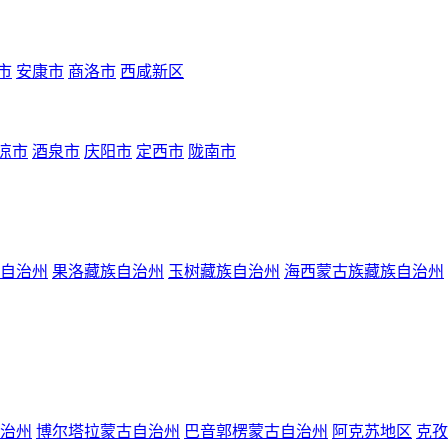
市
安康市
商洛市
西咸新区
凉市
酒泉市
庆阳市
定西市
陇南市
自治州
果洛藏族自治州
玉树藏族自治州
海西蒙古族藏族自治州
治州
博尔塔拉蒙古自治州
巴音郭楞蒙古自治州
阿克苏地区
克孜