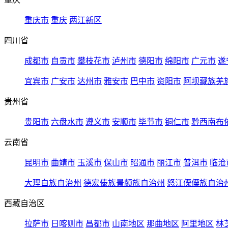
重庆市
重庆
两江新区
四川省
成都市
自贡市
攀枝花市
泸州市
德阳市
绵阳市
广元市
遂
宜宾市
广安市
达州市
雅安市
巴中市
资阳市
阿坝藏族羌
贵州省
贵阳市
六盘水市
遵义市
安顺市
毕节市
铜仁市
黔西南布
云南省
昆明市
曲靖市
玉溪市
保山市
昭通市
丽江市
普洱市
临沧
大理白族自治州
德宏傣族景颇族自治州
怒江傈僳族自治
西藏自治区
拉萨市
日喀则市
昌都市
山南地区
那曲地区
阿里地区
林