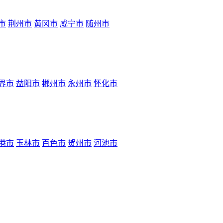
市
荆州市
黄冈市
咸宁市
随州市
界市
益阳市
郴州市
永州市
怀化市
港市
玉林市
百色市
贺州市
河池市