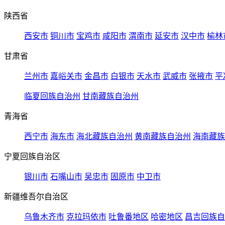
陕西省
西安市
铜川市
宝鸡市
咸阳市
渭南市
延安市
汉中市
榆林
甘肃省
兰州市
嘉峪关市
金昌市
白银市
天水市
武威市
张掖市
平
临夏回族自治州
甘南藏族自治州
青海省
西宁市
海东市
海北藏族自治州
黄南藏族自治州
海南藏族
宁夏回族自治区
银川市
石嘴山市
吴忠市
固原市
中卫市
新疆维吾尔自治区
乌鲁木齐市
克拉玛依市
吐鲁番地区
哈密地区
昌吉回族自