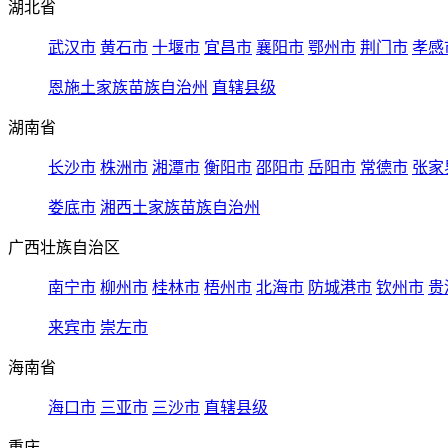
湖北省
武汉市
黄石市
十堰市
宜昌市
襄阳市
鄂州市
荆门市
孝感
恩施土家族苗族自治州
直辖县级
湖南省
长沙市
株洲市
湘潭市
衡阳市
邵阳市
岳阳市
常德市
张家
娄底市
湘西土家族苗族自治州
广西壮族自治区
南宁市
柳州市
桂林市
梧州市
北海市
防城港市
钦州市
贵
来宾市
崇左市
海南省
海口市
三亚市
三沙市
直辖县级
重庆