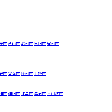
庆市
黄山市
滁州市
阜阳市
宿州市
安市
宜春市
抚州市
上饶市
作市
濮阳市
许昌市
漯河市
三门峡市