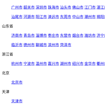
广州市
韶关市
深圳市
珠海市
汕头市
佛山市
江门市
湛江
汕尾市
河源市
阳江市
清远市
东莞市
中山市
潮州市
揭阳
山东省
济南市
青岛市
淄博市
枣庄市
东营市
烟台市
潍坊市
济宁
临沂市
德州市
聊城市
滨州市
菏泽市
浙江省
杭州市
宁波市
温州市
嘉兴市
湖州市
绍兴市
金华市
衢州
北京
北京市
天津
天津市