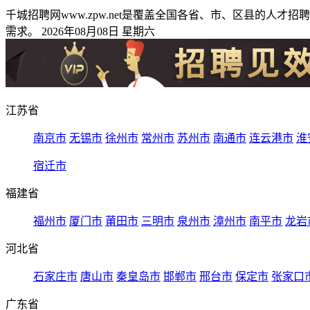
千城招聘网www.zpw.net是覆盖全国各省、市、区县的
需求。 2026年08月08日 星期六
江苏省
南京市
无锡市
徐州市
常州市
苏州市
南通市
连云港市
淮
宿迁市
福建省
福州市
厦门市
莆田市
三明市
泉州市
漳州市
南平市
龙岩
河北省
石家庄市
唐山市
秦皇岛市
邯郸市
邢台市
保定市
张家口
广东省