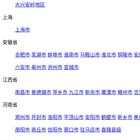
大兴安岭地区
上海
上海市
安徽省
合肥市
芜湖市
蚌埠市
淮南市
马鞍山市
淮北市
铜陵市
安
六安市
亳州市
池州市
宣城市
江西省
南昌市
景德镇市
萍乡市
九江市
新余市
鹰潭市
赣州市
吉
河南省
郑州市
开封市
洛阳市
平顶山市
安阳市
鹤壁市
新乡市
焦
南阳市
商丘市
信阳市
周口市
驻马店市
直辖县级