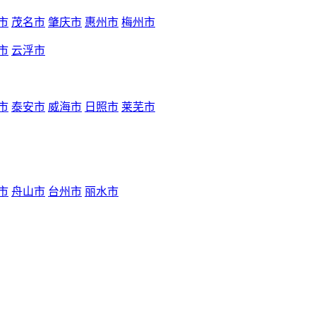
市
茂名市
肇庆市
惠州市
梅州市
市
云浮市
市
泰安市
威海市
日照市
莱芜市
市
舟山市
台州市
丽水市